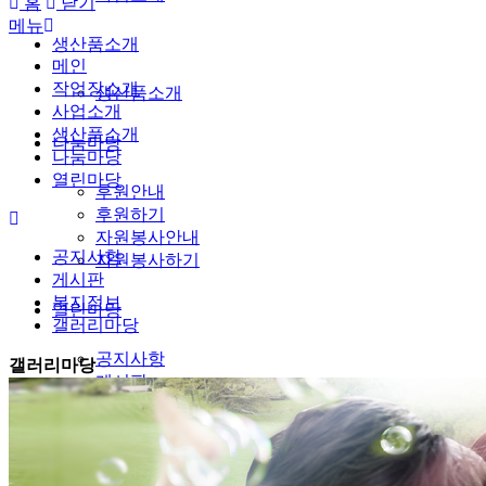
홈
닫기
메뉴
생산품소개
메인
작업장소개
생산품소개
사업소개
생산품소개
나눔마당
나눔마당
열린마당
후원안내
후원하기
자원봉사안내
공지사항
자원봉사하기
게시판
복지정보
열린마당
갤러리마당
공지사항
갤러리마당
게시판
복지정보
갤러리마당