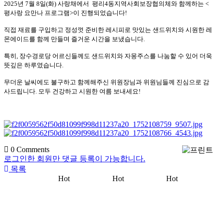
2025
년
7
월
8
일
(
화
)
사랑채에서
평리
4
동지역사회보장협의체와 함께하는
<
평사랑 요만나 프로그램
>
이 진행되었습니다
!
직접 재료를 구입하고 정성껏 준비한 레시피로 맛있는 샌드위치와 시원한 레
몬에이드를 함께 만들며 즐거운 시간을 보냈습니다
.
특히
,
장수경로당 어르신들께도 샌드위치와 자몽주스를 나눔할 수 있어 더욱
뜻깊은 하루였습니다
.
무더운 날씨에도 불구하고 함께해주신 위원장님과 위원님들께 진심으로 감
사드립니다
.
모두 건강하고 시원한 여름 보내세요
!
0
Comments
로그인한 회원만 댓글 등록이 가능합니다.
목록
Hot
Hot
Hot