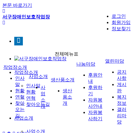
본문 바로가기
로그인
서구장애인보호작업장
회원가입
정보찾기
전체메뉴표
열린마당
나눔마당
작업장소개
공지
작업장소개
후원안
사업소개
인사
사항
생산품소개
내
말
게시
인사말
사
후원하
현황
생산
판
현황
업
기
연혁
품소
복지
연혁
소
자원봉
찾아
개
정보
찾아오는길
개
사안내
오는
갤러
자원봉
길
리마
사업소개
사하기
당
사업소개