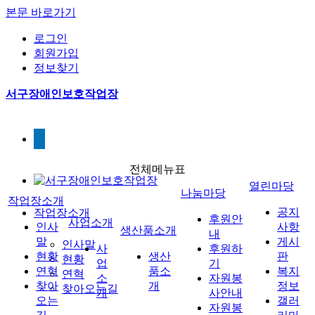
본문 바로가기
로그인
회원가입
정보찾기
서구장애인보호작업장
전체메뉴표
열린마당
나눔마당
작업장소개
공지
작업장소개
후원안
사업소개
인사
사항
생산품소개
내
말
게시
인사말
사
후원하
현황
생산
판
현황
업
기
연혁
품소
복지
연혁
소
자원봉
찾아
개
정보
찾아오는길
개
사안내
오는
갤러
자원봉