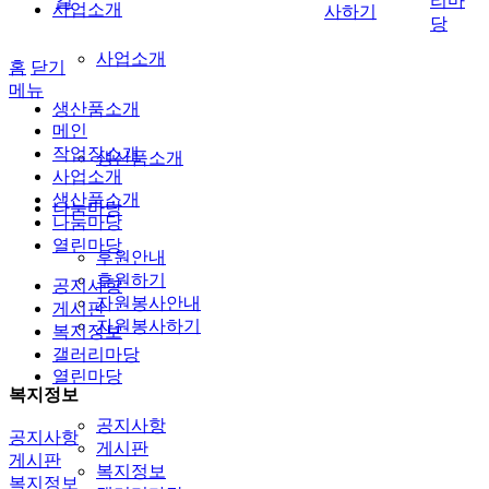
길
리마
사업소개
사하기
당
사업소개
홈
닫기
메뉴
생산품소개
메인
작업장소개
생산품소개
사업소개
생산품소개
나눔마당
나눔마당
열린마당
후원안내
후원하기
공지사항
자원봉사안내
게시판
자원봉사하기
복지정보
갤러리마당
열린마당
복지정보
공지사항
공지사항
게시판
게시판
복지정보
복지정보