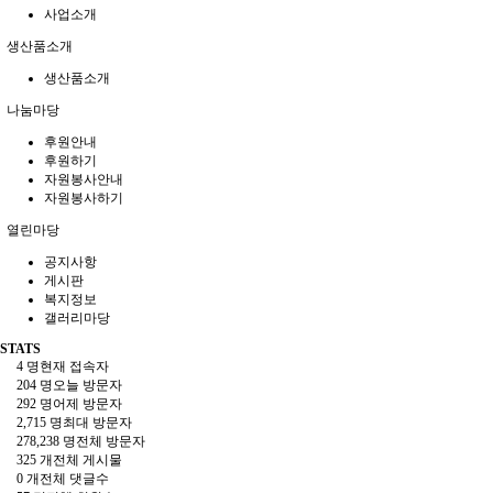
사업소개
생산품소개
생산품소개
나눔마당
후원안내
후원하기
자원봉사안내
자원봉사하기
열린마당
공지사항
게시판
복지정보
갤러리마당
STATS
4 명
현재 접속자
204 명
오늘 방문자
292 명
어제 방문자
2,715 명
최대 방문자
278,238 명
전체 방문자
325 개
전체 게시물
0 개
전체 댓글수