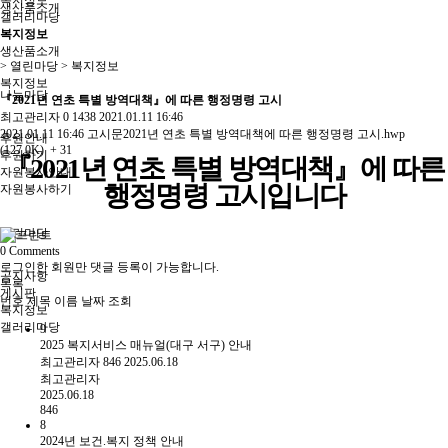
복지정보
생산품소개
갤러리마당
복지정보
생산품소개
> 열린마당 > 복지정보
복지정보
나눔마당
『2021년 연초 특별 방역대책』에 따른 행정명령 고시
최고관리자
0
1438
2021.01.11 16:46
2021.01.11 16:46
고시문2021년 연초 특별 방역대책에 따른 행정명령 고시.hwp
후원안내
(127.0K)
+ 31
후원하기
『
2021
년 연초 특별 방역대책
』
에 따른
자원봉사안내
행정명령 고시입니다
자원봉사하기
열린마당
0
Comments
로그인한 회원만 댓글 등록이 가능합니다.
공지사항
목록
게시판
번호
제목
이름
날짜
조회
복지정보
갤러리마당
9
2025 복지서비스 매뉴얼(대구 서구) 안내
최고관리자
846
2025.06.18
최고관리자
2025.06.18
846
8
2024년 보건.복지 정책 안내