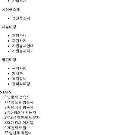
사업소개
생산품소개
생산품소개
나눔마당
후원안내
후원하기
자원봉사안내
자원봉사하기
열린마당
공지사항
게시판
복지정보
갤러리마당
STATS
8 명
현재 접속자
132 명
오늘 방문자
276 명
어제 방문자
2,715 명
최대 방문자
277,874 명
전체 방문자
325 개
전체 게시물
0 개
전체 댓글수
57 명
전체 회원수