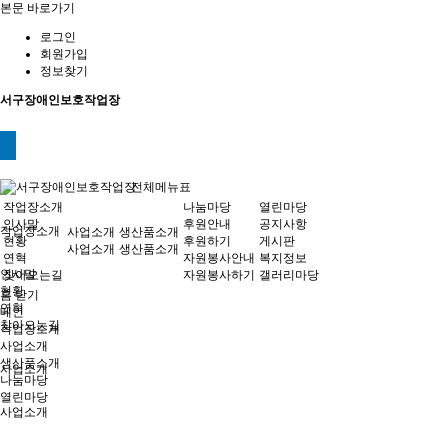
본문 바로가기
로그인
회원가입
정보찾기
서구장애인보호작업장
전체메뉴표
작업장소개
나눔마당
열린마당
인사말
후원안내
공지사항
작업장소개
사업소개
생산품소개
현황
후원하기
게시판
사업소개
생산품소개
연혁
자원봉사안내
복지정보
인사말
찾아오는길
자원봉사하기
갤러리마당
현황
홈
닫기
연혁
메인
찾아오는길
작업장소개
사업소개
생산품소개
사업소개
나눔마당
열린마당
사업소개